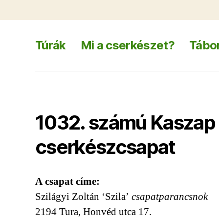
Túrák
Mi a cserkészet?
Tábor
1032. számú Kaszap 
cserkészcsapat
A csapat címe:
Szilágyi Zoltán ‘Szila’
csapatparancsnok
2194 Tura, Honvéd utca 17.