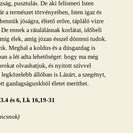
zság, pusztulás. De aki felismeri Isten
ár a természet törvényeiben, Isten igaz és
bennük jóságra, éltető erőre, tápláló vízre
l. De ennek a rátalálásnak korlátai, időbeli
amíg élek, amíg józan ésszel dönteni tudok.
őnk. Meghal a koldus és a dúsgazdag is
ban a lét adta lehetőséget: hogy ma még
orokat olvashatjuk, és nyitott szívvel
 legközelebb állóban is Lázárt, a szegényt,
ott gazdagságunkból életet meríthet.
.3.4 és 6, Lk 16,19-31
ancsnok)