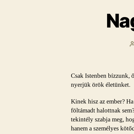
Na
Csak Istenben bízzunk, ő
nyerjük örök életünket.
Kinek hisz az ember? Ha
föltámadt halottnak sem
tekintély szabja meg, ho
hanem a személyes kötőd