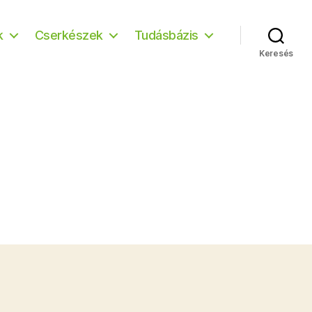
k
Cserkészek
Tudásbázis
Keresés