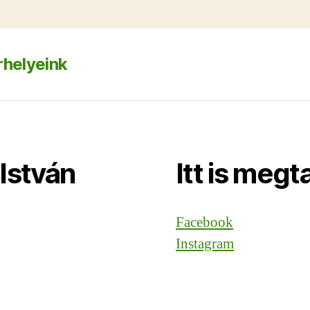
helyeink
István
Itt is megt
Facebook
Instagram