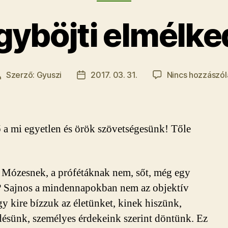
gyböjti elmélke
Szerző:
Gyuszi
2017. 03. 31.
Nincs hozzászól
Bejegyzés
Bejegyzés
szerzője
dátuma
 a mi egyetlen és örök szövetségesünk! Tőle
 Mózesnek, a prófétáknak nem, sőt, még egy
? Sajnos a mindennapokban nem az objektív
gy kire bízzuk az életünket, kinek hiszünk,
ésünk, személyes érdekeink szerint döntünk. Ez