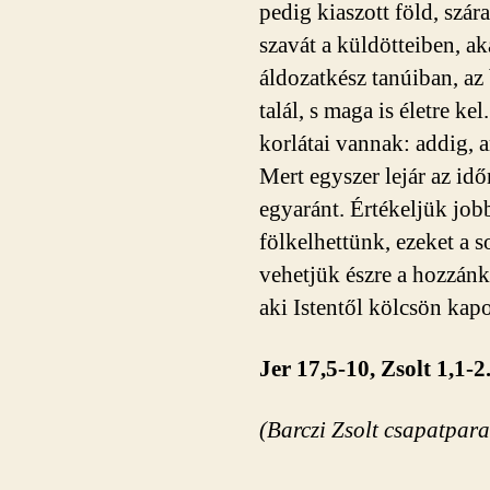
pedig kiaszott föld, szára
szavát a küldötteiben, ak
áldozatkész tanúiban, az 
talál, s maga is életre ke
korlátai vannak: addig, 
Mert egyszer lejár az id
egyaránt. Értékeljük job
fölkelhettünk, ezeket a s
vehetjük észre a hozzánk
aki Istentől kölcsön kap
Jer 17,5-10, Zsolt 1,1-2
(Barczi Zsolt csapatpar