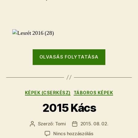
Lesréti
tábor
(2016)
bejegyzéshez
“Lesréti
OLVASÁS FOLYTATÁSA
tábor
(2016)”
Kategóriák
KÉPEK (CSERKÉSZ)
TÁBOROS KÉPEK
2015 Kács
Szerző:
Tomi
2015. 08. 02.
Bejegyzés
Bejegyzés
szerzője
dátuma
a(z)
Nincs hozzászólás