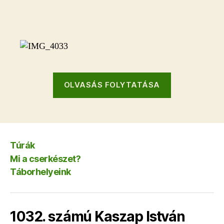
“2014
OLVASÁS FOLYTATÁSA
Pusztavám”
Túrák
Mi a cserkészet?
Táborhelyeink
1032. számú Kaszap István