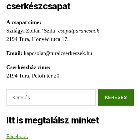
cserkészcsapat
A csapat címe:
Szilágyi Zoltán ‘Szila’
csapatparancsnok
2194 Tura, Honvéd utca 17.
Email:
kapcsolat@turaicserkeszek.hu
Cserkészház címe:
2194 Tura, Petõfi tér 20.
Keresés:
Itt is megtalálsz minket
Facebook