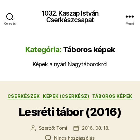
1032. Kaszap István
Cserkészcsapat
Keresés
Menü
Kategória:
Táboros képek
Képek a nyári Nagytáborokról
Kategóriák
CSERKÉSZEK
KÉPEK (CSERKÉSZ)
TÁBOROS KÉPEK
Lesréti tábor (2016)
Szerző:
Tomi
2016. 08. 18.
Bejegyzés
Bejegyzés
szerzője
dátuma
a(z)
Nincs hozzászólás