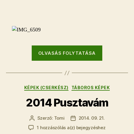
2015
Kács
bejegyzéshez
“2015
OLVASÁS FOLYTATÁSA
Kács”
Kategóriák
KÉPEK (CSERKÉSZ)
TÁBOROS KÉPEK
2014 Pusztavám
Szerző:
Tomi
2014. 09. 21.
Bejegyzés
Bejegyzés
szerzője
dátuma
2014
1 hozzászólás a(z)
bejegyzéshez
Pusztavám