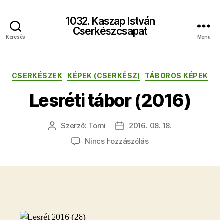
1032. Kaszap István
Cserkészcsapat
Keresés
Menü
Kategóriák
CSERKÉSZEK
KÉPEK (CSERKÉSZ)
TÁBOROS KÉPEK
Lesréti tábor (2016)
Szerző:
Tomi
2016. 08. 18.
Bejegyzés
Bejegyzés
szerzője
dátuma
a(z)
Nincs hozzászólás
Lesréti
tábor
(2016)
bejegyzéshez