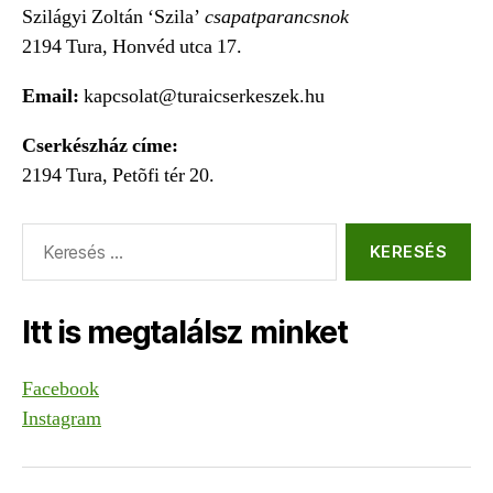
Szilágyi Zoltán ‘Szila’
csapatparancsnok
2194 Tura, Honvéd utca 17.
Email:
kapcsolat@turaicserkeszek.hu
Cserkészház címe:
2194 Tura, Petõfi tér 20.
Keresés:
Itt is megtalálsz minket
Facebook
Instagram