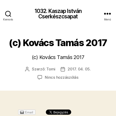
1032. Kaszap István
Cserkészcsapat
Keresés
Menü
(c) Kovács Tamás 2017
(c) Kovács Tamás 2017
Szerző:
Tomi
2017. 04. 05.
Bejegyzés
Bejegyzés
szerzője
dátuma
a(z)
Nincs hozzászólás
(c)
Kovács
Tamás
2017
bejegyzéshez
Email