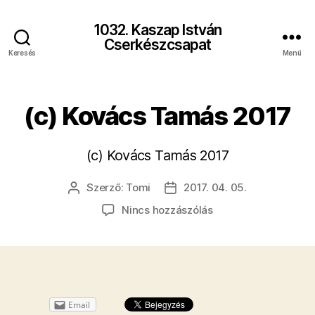
1032. Kaszap István
Cserkészcsapat
Keresés
Menü
(c) Kovács Tamás 2017
(c) Kovács Tamás 2017
Szerző:
Tomi
2017. 04. 05.
Bejegyzés
Bejegyzés
szerzője
dátuma
a(z)
Nincs hozzászólás
(c)
Kovács
Tamás
2017
bejegyzéshez
Email