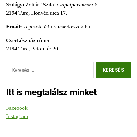
Szilágyi Zoltán ‘Szila’
csapatparancsnok
2194 Tura, Honvéd utca 17.
Email:
kapcsolat@turaicserkeszek.hu
Cserkészház címe:
2194 Tura, Petõfi tér 20.
Keresés:
Itt is megtalálsz minket
Facebook
Instagram