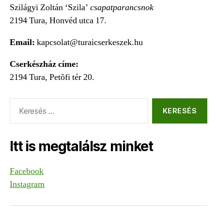
Szilágyi Zoltán ‘Szila’
csapatparancsnok
2194 Tura, Honvéd utca 17.
Email:
kapcsolat@turaicserkeszek.hu
Cserkészház címe:
2194 Tura, Petõfi tér 20.
Keresés:
Itt is megtalálsz minket
Facebook
Instagram