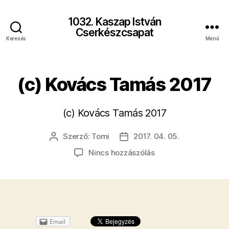
1032. Kaszap István
Cserkészcsapat
Keresés
Menü
(c) Kovács Tamás 2017
(c) Kovács Tamás 2017
Szerző:
Tomi
2017. 04. 05.
Bejegyzés
Bejegyzés
szerzője
dátuma
a(z)
Nincs hozzászólás
(c)
Kovács
Tamás
2017
bejegyzéshez
Email