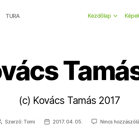
Kezdőlap
Képe
TURA
ovács Tamá
(c) Kovács Tamás 2017
Szerző:
Tomi
2017. 04. 05.
Nincs hozzászól
Bejegyzés
Bejegyzés
szerzője
dátuma