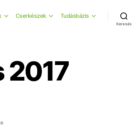
k
Cserkészek
Tudásbázis
Keresés
s 2017
a(z)
ás
(c)
Kovács