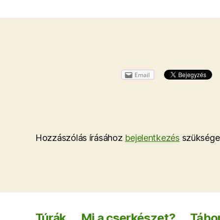
Email
Hozzászólás írásához
bejelentkezés
szüksége
Túrák
Mi a cserkészet?
Tábor