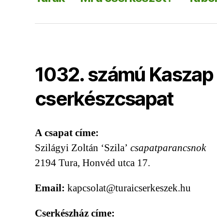
1032. számú Kaszap 
cserkészcsapat
A csapat címe:
Szilágyi Zoltán ‘Szila’
csapatparancsnok
2194 Tura, Honvéd utca 17.
Email:
kapcsolat@turaicserkeszek.hu
Cserkészház címe: