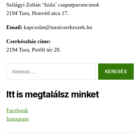
Szilágyi Zoltán ‘Szila’
csapatparancsnok
2194 Tura, Honvéd utca 17.
Email:
kapcsolat@turaicserkeszek.hu
Cserkészház címe:
2194 Tura, Petõfi tér 20.
Keresés:
Itt is megtalálsz minket
Facebook
Instagram