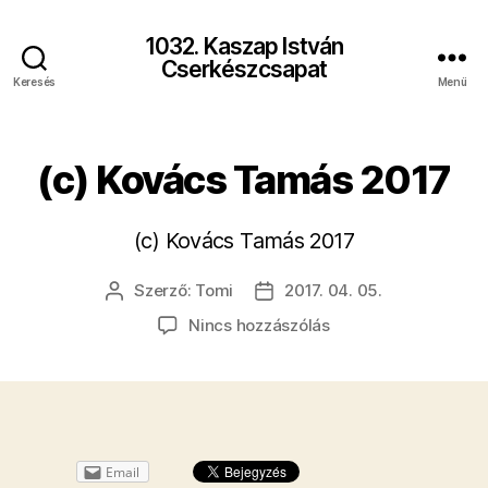
1032. Kaszap István
Cserkészcsapat
Keresés
Menü
(c) Kovács Tamás 2017
(c) Kovács Tamás 2017
Szerző:
Tomi
2017. 04. 05.
Bejegyzés
Bejegyzés
szerzője
dátuma
a(z)
Nincs hozzászólás
(c)
Kovács
Tamás
2017
bejegyzéshez
Email