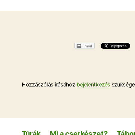
Email
Hozzászólás írásához
bejelentkezés
szüksége
Túrák
Mi a cserkészet?
Tábor