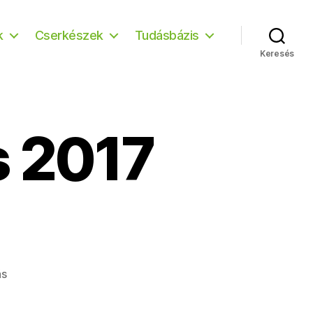
k
Cserkészek
Tudásbázis
Keresés
s 2017
a(z)
ás
(c)
Kovács