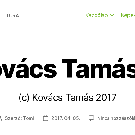
Kezdőlap
Képe
TURA
ovács Tamá
(c) Kovács Tamás 2017
Szerző:
Tomi
2017. 04. 05.
Nincs hozzászól
Bejegyzés
Bejegyzés
szerzője
dátuma