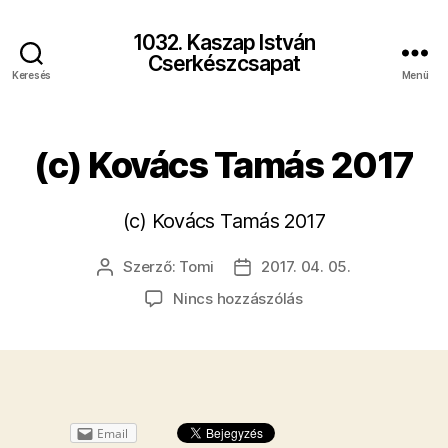
1032. Kaszap István
Cserkészcsapat
Keresés
Menü
(c) Kovács Tamás 2017
(c) Kovács Tamás 2017
Szerző:
Tomi
2017. 04. 05.
Bejegyzés
Bejegyzés
szerzője
dátuma
a(z)
Nincs hozzászólás
(c)
Kovács
Tamás
2017
bejegyzéshez
Email