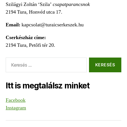
Szilágyi Zoltán ‘Szila’
csapatparancsnok
2194 Tura, Honvéd utca 17.
Email:
kapcsolat@turaicserkeszek.hu
Cserkészház címe:
2194 Tura, Petõfi tér 20.
Keresés:
Itt is megtalálsz minket
Facebook
Instagram