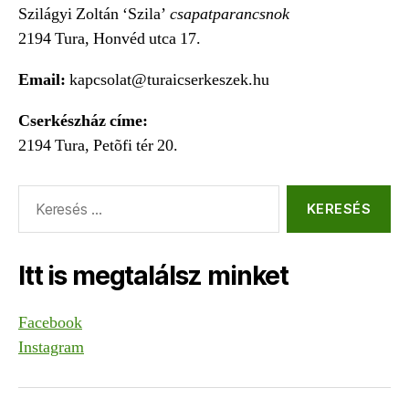
Szilágyi Zoltán ‘Szila’
csapatparancsnok
2194 Tura, Honvéd utca 17.
Email:
kapcsolat@turaicserkeszek.hu
Cserkészház címe:
2194 Tura, Petõfi tér 20.
Keresés:
Itt is megtalálsz minket
Facebook
Instagram