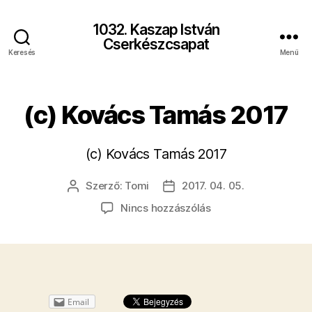
1032. Kaszap István
Cserkészcsapat
Keresés
Menü
(c) Kovács Tamás 2017
(c) Kovács Tamás 2017
Szerző:
Tomi
2017. 04. 05.
Bejegyzés
Bejegyzés
szerzője
dátuma
a(z)
Nincs hozzászólás
(c)
Kovács
Tamás
2017
bejegyzéshez
Email