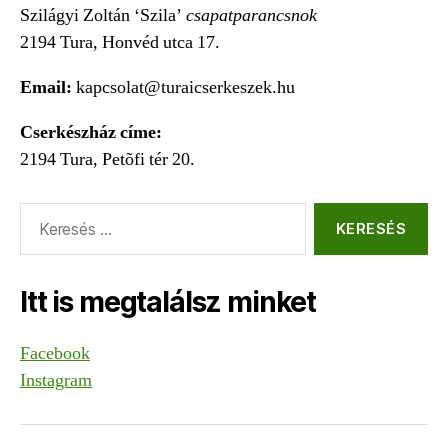
Szilágyi Zoltán ‘Szila’
csapatparancsnok
2194 Tura, Honvéd utca 17.
Email:
kapcsolat@turaicserkeszek.hu
Cserkészház címe:
2194 Tura, Petõfi tér 20.
Keresés:
Itt is megtalálsz minket
Facebook
Instagram