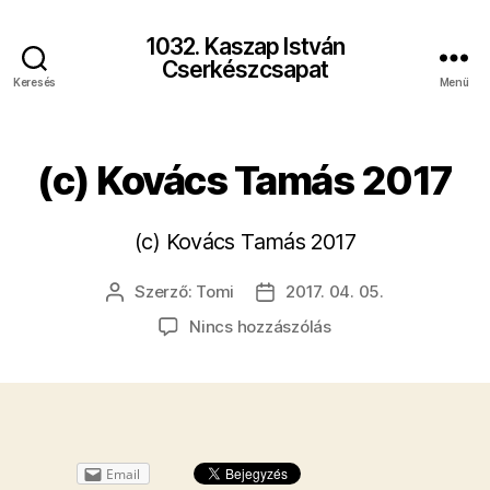
1032. Kaszap István
Cserkészcsapat
Keresés
Menü
(c) Kovács Tamás 2017
(c) Kovács Tamás 2017
Szerző:
Tomi
2017. 04. 05.
Bejegyzés
Bejegyzés
szerzője
dátuma
a(z)
Nincs hozzászólás
(c)
Kovács
Tamás
2017
bejegyzéshez
Email