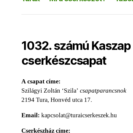
1032. számú Kaszap 
cserkészcsapat
A csapat címe:
Szilágyi Zoltán ‘Szila’
csapatparancsnok
2194 Tura, Honvéd utca 17.
Email:
kapcsolat@turaicserkeszek.hu
Cserkészház címe: