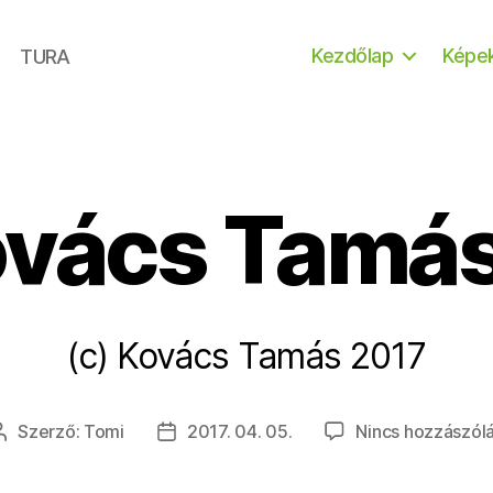
Kezdőlap
Képe
TURA
ovács Tamá
(c) Kovács Tamás 2017
Szerző:
Tomi
2017. 04. 05.
Nincs hozzászól
Bejegyzés
Bejegyzés
szerzője
dátuma