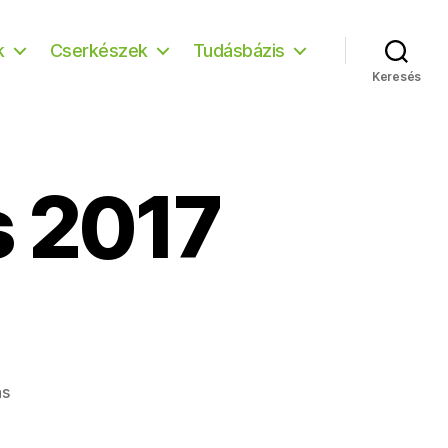
k
Cserkészek
Tudásbázis
Keresés
s 2017
a(z)
ás
(c)
Kovács