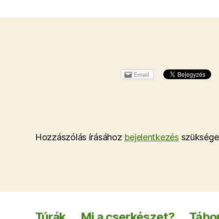
Email
Hozzászólás írásához
bejelentkezés
szüksége
Túrák
Mi a cserkészet?
Tábor