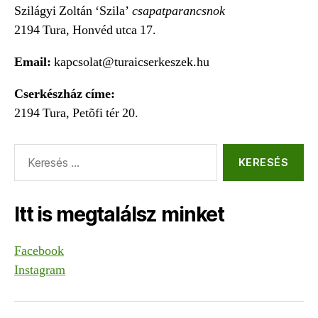
Szilágyi Zoltán ‘Szila’
csapatparancsnok
2194 Tura, Honvéd utca 17.
Email:
kapcsolat@turaicserkeszek.hu
Cserkészház címe:
2194 Tura, Petõfi tér 20.
Keresés:
Itt is megtalálsz minket
Facebook
Instagram