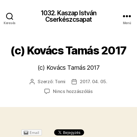
1032. Kaszap István
Cserkészcsapat
Keresés
Menü
(c) Kovács Tamás 2017
(c) Kovács Tamás 2017
Szerző:
Tomi
2017. 04. 05.
Bejegyzés
Bejegyzés
szerzője
dátuma
a(z)
Nincs hozzászólás
(c)
Kovács
Tamás
2017
bejegyzéshez
Email