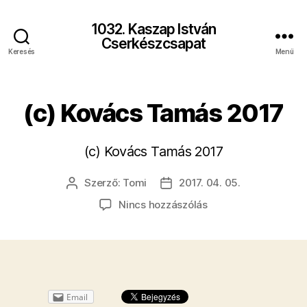
1032. Kaszap István
Cserkészcsapat
Keresés
Menü
(c) Kovács Tamás 2017
(c) Kovács Tamás 2017
Szerző:
Tomi
2017. 04. 05.
Bejegyzés
Bejegyzés
szerzője
dátuma
a(z)
Nincs hozzászólás
(c)
Kovács
Tamás
2017
bejegyzéshez
Email