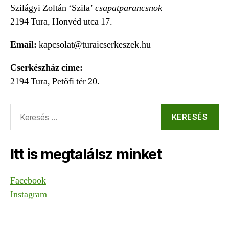
Szilágyi Zoltán ‘Szila’
csapatparancsnok
2194 Tura, Honvéd utca 17.
Email:
kapcsolat@turaicserkeszek.hu
Cserkészház címe:
2194 Tura, Petõfi tér 20.
Keresés:
Itt is megtalálsz minket
Facebook
Instagram