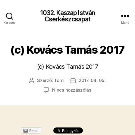
1032. Kaszap István
Cserkészcsapat
Keresés
Menü
(c) Kovács Tamás 2017
(c) Kovács Tamás 2017
Szerző:
Tomi
2017. 04. 05.
Bejegyzés
Bejegyzés
szerzője
dátuma
a(z)
Nincs hozzászólás
(c)
Kovács
Tamás
2017
bejegyzéshez
Email