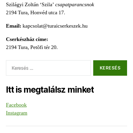
Szilágyi Zoltán ‘Szila’
csapatparancsnok
2194 Tura, Honvéd utca 17.
Email:
kapcsolat@turaicserkeszek.hu
Cserkészház címe:
2194 Tura, Petõfi tér 20.
Keresés:
Itt is megtalálsz minket
Facebook
Instagram