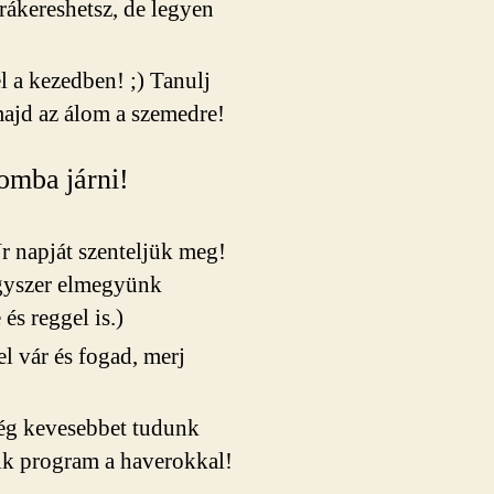
rákereshetsz, de legyen
l a kezedben! ;) Tanulj
majd az álom a szemedre!
lomba járni!
r napját szenteljük meg!
gyszer elmegyünk
s reggel is.)
l vár és fogad, merj
még kevesebbet tudunk
yik program a haverokkal!