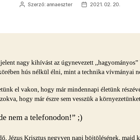
Szerző:
annaeszter
2021. 02. 20.
Bejegyzés
Bejegyzés
szerzője
dátuma
jelent nagy kihívást az úgynevezett ,,hagyományos” 
 körében hús nélkül élni, mint a technika vívmányai n
etünk el vakon, hogy már mindennapi életünk részévé
zokva, hogy már észre sem vesszük a környezetünket
, de nem a telefonodon!” ;)
dő, Jézus Krisztus negyven napi böjtölésének, majd 