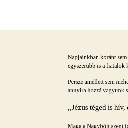
Napjainkban koránt sem 
egyszerűbb is a fiatalok
Persze amellett sem meh
annyira hozzá vagyunk s
,,Jézus téged is hív
Maga a Nagyböjt szent i