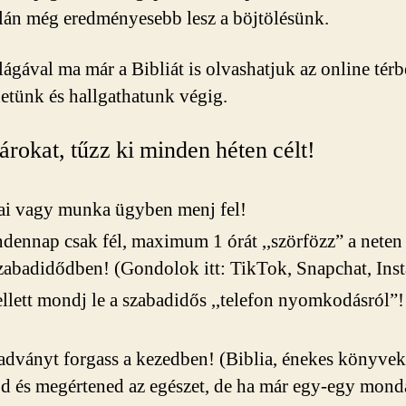
alán még eredményesebb lesz a böjtölésünk.
lágával ma már a Bibliát is olvashatjuk az online tér
etünk és hallgathatunk végig.
rokat, tűzz ki minden héten célt!
ai vagy munka ügyben menj fel!
ndennap csak fél, maximum 1 órát ,,szörfözz” a neten
szabadidődben! (Gondolok itt: TikTok, Snapchat, Inst
lett mondj le a szabadidős ,,telefon nyomkodásról”! 
adványt forgass a kezedben! (Biblia, énekes könyve
od és megértened az egészet, de ha már egy-egy mon