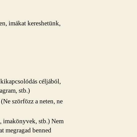
ben, imákat kereshetünk,
 kikapcsolódás céljából,
agram, stb.)
(Ne szörfözz a neten, ne
k, imakönyvek, stb.) Nem
dat megragad benned