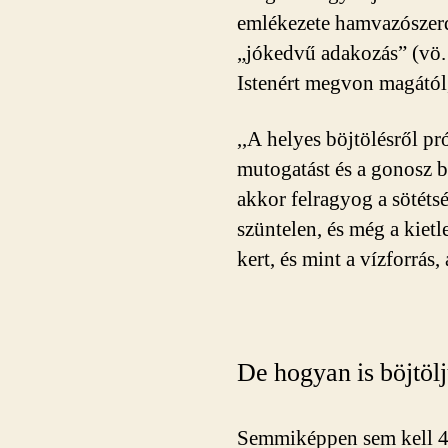
emlékezete hamvazószerdá
„jókedvű adakozás” (vö.
Istenért megvon magától,
,,A helyes böjtölésről pró
mutogatást és a gonosz b
akkor felragyog a sötéts
szüntelen, és még a kietle
kert, és mint a vízforrás
De hogyan is böjtölj
Semmiképpen sem kell 40 