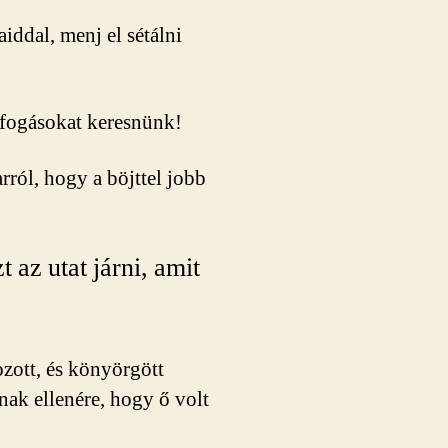
iddal, menj el sétálni
ifogásokat keresnünk!
rról, hogy a böjttel jobb
 az utat járni, amit
zott, és könyörgött
nak ellenére, hogy ő volt