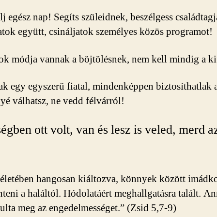
j egész nap! Segíts szüleidnek, beszélgess családtagja
atok együtt, csináljatok személyes közös programot!
ok módja vannak a böjtölésnek, nem kell mindig a k
ak egy egyszerű fiatal, mindenképpen biztosíthatlak a
yé válhatsz, ne vedd félvárról!
gben ott volt, van és lesz is veled, merd azt
i életében hangosan kiáltozva, könnyek között imádko
eni a haláltól. Hódolatáért meghallgatásra talált. An
nulta meg az engedelmességet.” (Zsid 5,7-9)