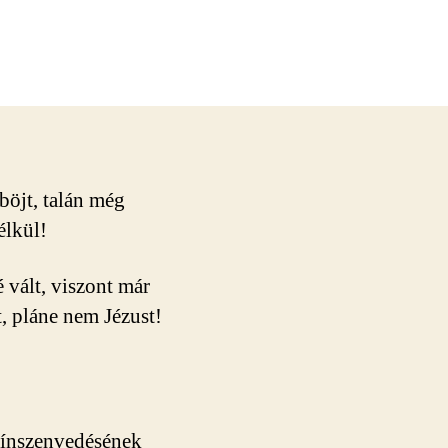
böjt, talán még
élkül!
 vált, viszont már
, pláne nem Jézust!
kínszenvedésének