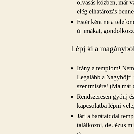
olvasás közben, már va
elég elhatározás benne
Esténként ne a telefon
új imákat, gondolkozz 
Lépj ki a magányból,
Irány a templom! Nem 
Legalább a Nagyböjti
szentmisére! (Ma már a
Rendszeresen gyónj és 
kapcsolatba lépni vele
Járj a barátaiddal te
találkozni, de Jézus m