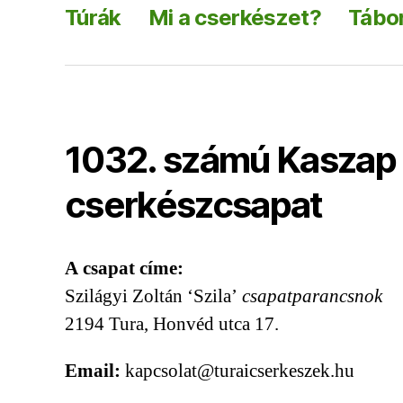
Túrák
Mi a cserkészet?
Tábor
1032. számú Kaszap 
cserkészcsapat
A csapat címe:
Szilágyi Zoltán ‘Szila’
csapatparancsnok
2194 Tura, Honvéd utca 17.
Email:
kapcsolat@turaicserkeszek.hu