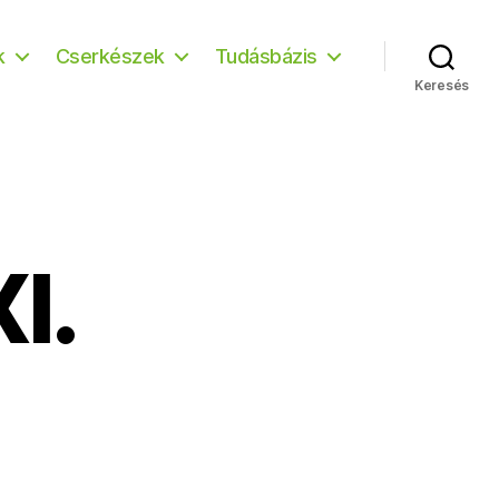
k
Cserkészek
Tudásbázis
Keresés
I.
!