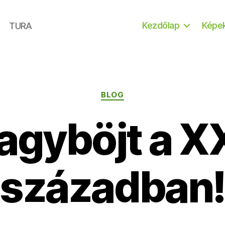
Kezdőlap
Képe
TURA
Kategóriák
BLOG
agyböjt a XX
században