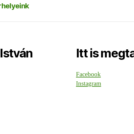
helyeink
István
Itt is megt
Facebook
Instagram