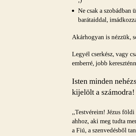
;)
Ne csak a szobádban ül
barátaiddal, imádkozz
Akárhogyan is nézzük, s
Legyél cserkész, vagy cs
emberré, jobb kereszténn
Isten minden nehézsé
kijelölt a számodra!
,,Testvéreim! Jézus föld
ahhoz, aki meg tudta ment
a Fiú, a szenvedésből ta