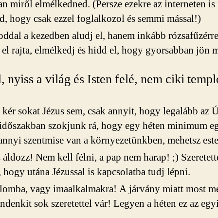
n miről elmélkedned. (Persze ezekre az interneten is 
d, hogy csak ezzel foglalkozol és semmi mással!)
oddal a kezedben aludj el, hanem inkább rózsafűzérre
el rajta, elmélkedj és hidd el, hogy gyorsabban jön 
 nyiss a világ és Isten felé, nem ciki temp
kér sokat Jézus sem, csak annyit, hogy legalább az Ú
 időszakban szokjunk rá, hogy egy héten minimum e
nnyi szentmise van a környezetünkben, mehetsz este é
áldozz! Nem kell félni, a pap nem harap! ;) Szeretette
, hogy utána Jézussal is kapcsolatba tudj lépni.
mplomba, vagy imaalkalmakra! A járvány miatt most 
indenkit sok szeretettel vár! Legyen a héten ez az eg