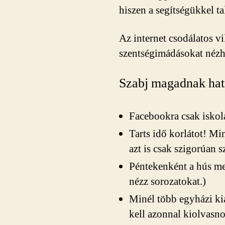
hiszen a segítségükkel t
Az internet csodálatos vi
szentségimádásokat nézh
Szabj magadnak hatá
Facebookra csak iskol
Tarts idő korlátot! Mi
azt is csak szigorúan 
Péntekenként a hús mel
nézz sorozatokat.)
Minél több egyházi ki
kell azonnal kiolvasn