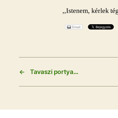
,,Istenem, kérlek té
Email
←
Tavaszi portya…