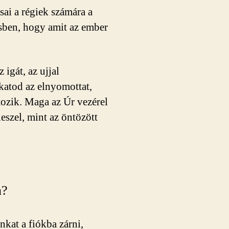
ai a régiek számára a
sben, hogy amit az ember
 igát, az ujjal
katod az elnyomottat,
tozik. Maga az Úr vezérel
leszel, mint az öntözött
n?
kat a fiókba zárni,