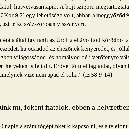
tól, húsvétvasárnapig. A böjt szigorú megtartóztatás
 2Kor 9,7) egy lehetősége volt, abban a meggyőződé
 azt lelke százszorosan visszanyeri.
fétája által így tanít az Úr: Ha eltávolítod körödből az
eszédet, ha odaadod az éhezőnek kenyeredet, és jólla
égben világosságod, és homályod déli verőfényre vál
n helyeken is felüdít. Erővel tölti el tagjaidat, olyan 
, amelynek vize nem apad el soha.” (Iz 58,9-14)
ünk mi, főként fiatalok, ebben a helyzetbe
napig a számítógépünket kikapcsolni, és a telefonun