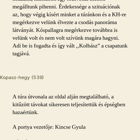
megálltunk pihenni. Érdekessége a szituációnak
az, hogy végig kísért minket a túránkon és a KH-re
megérkezve velünk élvezte a csodás panoráma
látványát. Kóspallagra megérkezve továbbra is
velünk volt és nem volt szívünk magára hagyni.
Adi be is fogadta és így vált ,,Kolbász” a csapatunk
tagjává.
Kopasz-hegy (539)
A túra útvonala az oldal alján megtalálható, a
kitűzött távokat sikeresen teljesítettük és épségben
hazaértünk.
A portya vezetője: Kincse Gyula