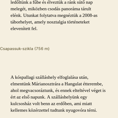
ledőltünk a fűbe és élveztük a ránk sütő nap
melegét, miközben csodás panoráma tárult
elénk. Utunkat folytatva megnéztük a 2008-as
táborhelyet, amely nosztalgia történeteket
elevenített fel.
Csapassuk-szikla (756 m)
A kóspallagi szálláshely elfoglalása után,
elmentünk Márianosztrára a Hangulat étterembe,
ahol megvacsoráztunk, és ennek elteltével véget is
ért az első napunk. A szálláshelyünk egy
kulcsosház volt benn az erdőben, ami miatt
kellemes közérzettel tudtunk nyugovóra térni.