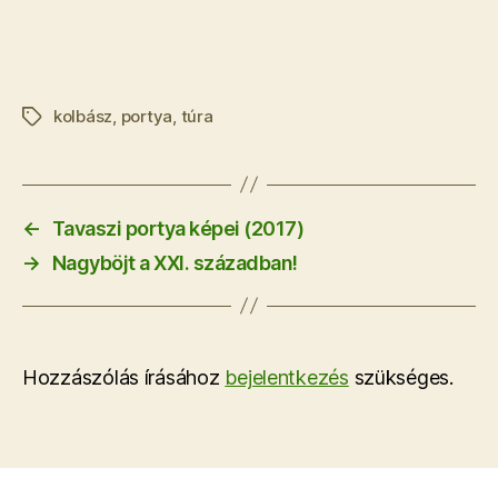
kolbász
,
portya
,
túra
Címkék
←
Tavaszi portya képei (2017)
→
Nagyböjt a XXI. században!
Hozzászólás írásához
bejelentkezés
szükséges.