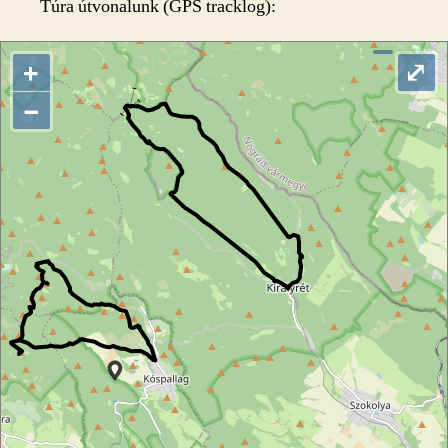
Túra útvonalunk (GPS tracklog):
+
⤢
−