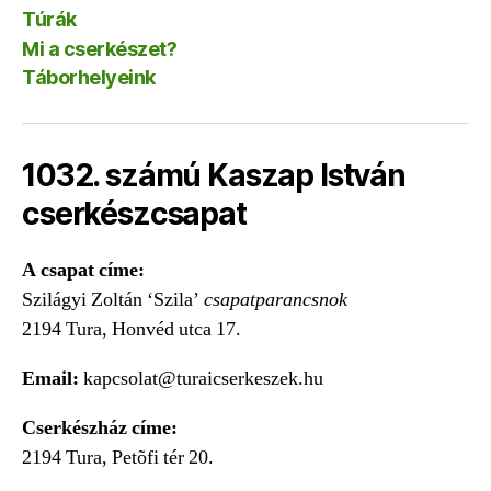
Túrák
Mi a cserkészet?
Táborhelyeink
1032. számú Kaszap István
cserkészcsapat
A csapat címe:
Szilágyi Zoltán ‘Szila’
csapatparancsnok
2194 Tura, Honvéd utca 17.
Email:
kapcsolat@turaicserkeszek.hu
Cserkészház címe:
2194 Tura, Petõfi tér 20.