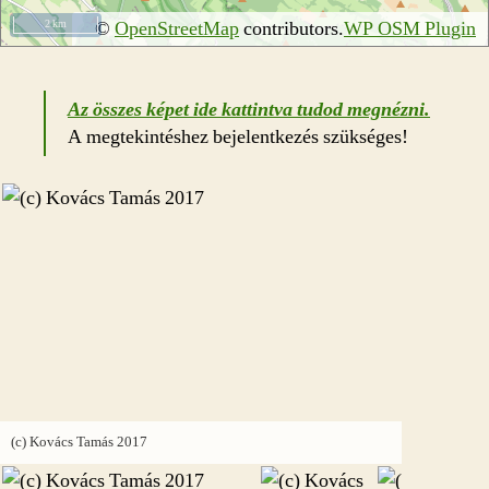
©
OpenStreetMap
contributors.
WP OSM Plugin
2 km
Az összes képet ide kattintva tudod megnézni.
A megtekintéshez bejelentkezés szükséges!
(c) Kovác
(c) Kovács Tamás 2017
(c) Kovác