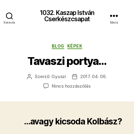
1032. Kaszap István
Cserkészcsapat
Keresés
Menü
Kategóriák
BLOG
KÉPEK
Tavaszi portya…
Szerző:
Gyuszi
2017. 04. 06.
Bejegyzés
Bejegyzés
szerzője
dátuma
a(z)
Nincs hozzászólás
Tavaszi
portya…
bejegyzéshez
…avagy kicsoda Kolbász?