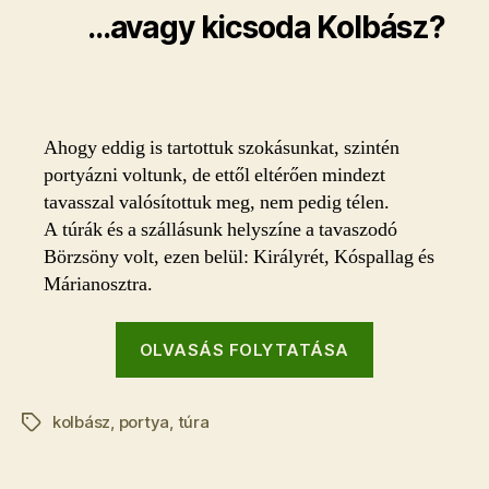
bejegyzéshez
…avagy kicsoda Kolbász?
Ahogy eddig is tartottuk szokásunkat, szintén
portyázni voltunk, de ettől eltérően mindezt
tavasszal valósítottuk meg, nem pedig télen.
A túrák és a szállásunk helyszíne a tavaszodó
Börzsöny volt, ezen belül: Királyrét, Kóspallag és
Márianosztra.
“Tavaszi
OLVASÁS FOLYTATÁSA
portya…”
kolbász
,
portya
,
túra
Címkék