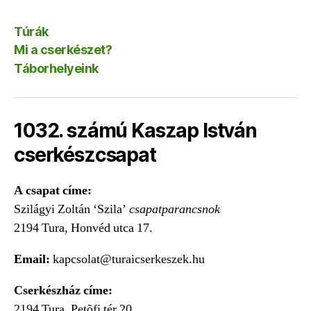
Túrák
Mi a cserkészet?
Táborhelyeink
1032. számú Kaszap István
cserkészcsapat
A csapat címe:
Szilágyi Zoltán ‘Szila’
csapatparancsnok
2194 Tura, Honvéd utca 17.
Email:
kapcsolat@turaicserkeszek.hu
Cserkészház címe:
2194 Tura, Petõfi tér 20.