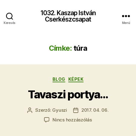
1032. Kaszap István
Cserkészcsapat
Keresés
Menü
Címke:
túra
Kategóriák
BLOG
KÉPEK
Tavaszi portya…
Szerző:
Gyuszi
2017. 04. 06.
Bejegyzés
Bejegyzés
szerzője
dátuma
a(z)
Nincs hozzászólás
Tavaszi
portya…